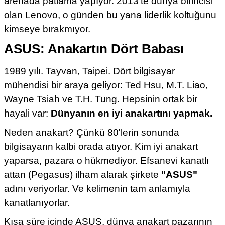
arenada patlama yapıyor. 2013'te dünya birincisi
olan Lenovo, o günden bu yana liderlik koltuğunu
kimseye bırakmıyor.
ASUS: Anakartın Dört Babası
1989 yılı. Tayvan, Taipei. Dört bilgisayar
mühendisi bir araya geliyor: Ted Hsu, M.T. Liao,
Wayne Tsiah ve T.H. Tung. Hepsinin ortak bir
hayali var:
Dünyanın en iyi anakartını yapmak.
Neden anakart? Çünkü 80'lerin sonunda
bilgisayarın kalbi orada atıyor. Kim iyi anakart
yaparsa, pazara o hükmediyor. Efsanevi kanatlı
attan (Pegasus) ilham alarak şirkete
"ASUS"
adını veriyorlar. Ve kelimenin tam anlamıyla
kanatlanıyorlar.
Kısa süre içinde ASUS, dünya anakart pazarının