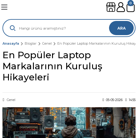
0
Geri Dön
Geri Dön
Geri Dön
Geri Dön
leri
ünleri
ARA
sayar
lımları
leri
Anasayfa
Bloglar
Genel
En Popüler Laptop Markalarının Kuruluş Hikayel
En Popüler Laptop
gisayar
ouse
mi
suarları
Markalarının Kuruluş
ayar
sı
ılımları
Hikayeleri
ı
Genel
05-05-2026
14:55