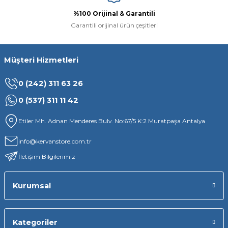
%100 Orijinal & Garantili
Garantili orijinal ürün çeşitleri
Müşteri Hizmetleri
0 (242) 311 63 26
0 (537) 311 11 42
Etiler Mh. Adnan Menderes Bulv. No:67/5 K:2 Muratpaşa Antalya
info@kervanstore.com.tr
İletişim Bilgilerimiz
Kurumsal
Kategoriler