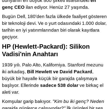
dünyanın en büyük 500 şirketi listesindeki
en
genç CEO
ilan ediyor. Henüz 27 yaşında.
Bugün Dell, 180'den fazla ülkede faaliyet gösteren
bir teknoloji devi. Ve o yurt odasındaki 1.000 dolar,
tarihin en iyi yatırımlarından biri olarak kayıtlara
geçiyor.
HP (Hewlett-Packard): Silikon
Vadisi'nin Anahtarı
1939 yılı. Palo Alto, Kaliforniya. Stanford mezunu
iki arkadaş,
Bill Hewlett ve David Packard
,
büyük bir hayalle küçük bir garajda çalışmaya
başlıyor. Ellerinde
sadece 538 dolar
ve birkaç el
aleti var.
Komşular garip bakıyor.
"Kim bu iki genç? Neden
garajda günlerce çalışıyorlar?"
İlk ürünleri bir ses