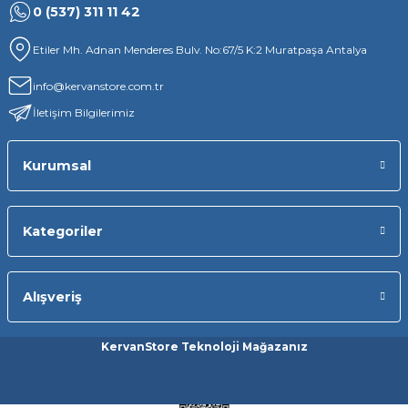
0 (537) 311 11 42
Etiler Mh. Adnan Menderes Bulv. No:67/5 K:2 Muratpaşa Antalya
info@kervanstore.com.tr
İletişim Bilgilerimiz
Kurumsal
Kategoriler
Alışveriş
KervanStore Teknoloji Mağazanız