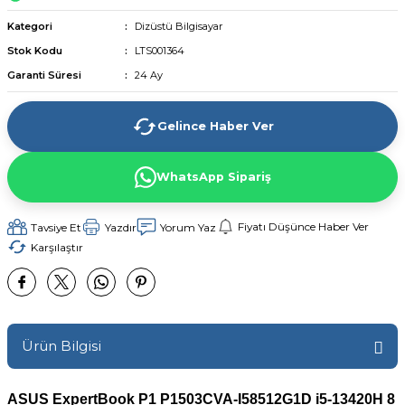
Kategori
Dizüstü Bilgisayar
Stok Kodu
LTS001364
Garanti Süresi
24 Ay
Gelince Haber Ver
WhatsApp Sipariş
Fiyatı Düşünce Haber Ver
Tavsiye Et
Yazdır
Yorum Yaz
Karşılaştır
Ürün Bilgisi
ASUS ExpertBook P1 P1503CVA-I58512G1D i5-13420H 8