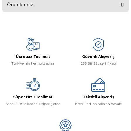
Önerileriniz
Yorum Yaz
Bu ürünün fiyat bilgisi, resim, ürün açıklamalarında ve diğer
konularda yetersiz gördüğünüz noktaları öneri formunu kullanarak
tarafımıza iletebilirsiniz.
Görüş ve önerileriniz için teşekkür ederiz.
Ürün resmi kalitesiz, bozuk veya görüntülenemiyor.
Ücretsiz Teslimat
Güvenli Alışveriş
Ürün açıklamasında eksik bilgiler bulunuyor.
Türkiye'nin her noktasına
256 Bit SSL sertifikası
Ürün bilgilerinde hatalar bulunuyor.
Ürün fiyatı diğer sitelerden daha pahalı.
Bu ürüne benzer farklı alternatifler olmalı.
Süper Hızlı Teslimat
Taksitli Alışveriş
Saat 14:00’e kadar ki siparişlerde
Kredi kartına taksit & havale
Gönder