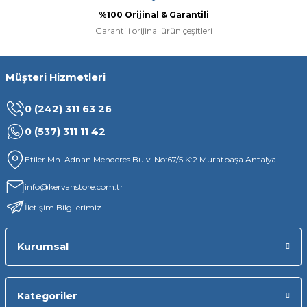
%100 Orijinal & Garantili
Garantili orijinal ürün çeşitleri
Müşteri Hizmetleri
0 (242) 311 63 26
0 (537) 311 11 42
Etiler Mh. Adnan Menderes Bulv. No:67/5 K:2 Muratpaşa Antalya
info@kervanstore.com.tr
İletişim Bilgilerimiz
Kurumsal
Kategoriler