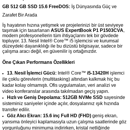
GB 512 GB SSD 15.6 FreeDOS:
İş Dünyasında Güç ve
Zarafet Bir Arada
İş hayatının hızına yetişmek ve projelerinizi bir üst seviyeye
taşımak için tasarlanan
ASUS ExpertBook P1 P1503CVA
,
modern profesyonellerin tüm ihtiyaçlarını tek bir gövdede
topluyor. 13. Nesil Intel® Core™ i5 işlemcisi ve kurumsal
düzeydeki dayanıklılığı ile bu dizüstü bilgisayar, sadece bir
çalışma aracı değil, en güvenilir iş ortağınızdır.
Öne Çıkan Performans Özellikleri
13. Nesil İşlemci Gücü:
Intel® Core™
i5-13420H
işlemci
ile çoklu görevlerin (multitasking) altından kalkmak hiç bu
kadar kolay olmamıştı. Ofis uygulamaları, veri analizi ve
video konferanslar arasında takılmadan geçiş yapın.
Hızlı ve Geniş Depolama:
512GB NVMe SSD
sayesinde
sisteminiz saniyeler içinde açılır, dosyalarınız ışık hızında
transfer edilir.
Göz Alıcı Ekran:
15.6 inç Full HD (FHD)
geniş ekran,
yansıma önleyici kaplamasıyla uzun çalışma saatlerinde göz
yorgunluğunu minimuma indirirken, kristal netliğinde