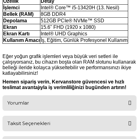
Özellik
Detay
İşlemci
Intel® Core™ i5-13420H (13. Nesil)
Bellek (RAM)
8GB DDR4
Depolama
512GB PCIe® NVMe™ SSD
Ekran
15.6" FHD (1920 x 1080)
Ekran Kartı
Intel® UHD Graphics
Kullanım Amacı
İş, Eğitim, Günlük Profesyonel Kullanım
Eğer yoğun grafik işlemleri veya büyük veri setleri ile
çalışıyorsanız, bu cihazın boşta olan RAM slotunu kullanarak
belleği ileride kolayca yükseltebilir ve performansınızı ikiye
katlayabilirsiniz!
Hemen sipariş verin, Kervanstore güvencesi ve hızlı
teslimat avantajıyla iş verimliliğinizi bugünden artırın!
Yorumlar
Taksit Seçenekleri
Bu ürüne ilk yorumu siz yapın!