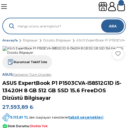
Geri Dön
Geri Dön
Geri Dön
Geri Dön
leri
ünleri
ARA
sayar
lımları
leri
Anasayfa
Bilgisayar
Dizüstü Bilgisayar
ASUS ExpertBook P1 P1503CVA-I58
gisayar
ouse
mi
suarları
Kurumsal Teklif İste
ayar
sı
ılımları
ASUS
Markanın Tüm Ürünleri
ASUS ExpertBook P1 P1503CVA-I58512G1D i5-
ı
13420H 8 GB 512 GB SSD 15.6 FreeDOS
Dizüstü Bilgisayar
27.593,89 ₺
5.113,61 TL
'den başlayan taksitlerle!
taksit seçenekleri
Stok Durumu:
Stokta Yok