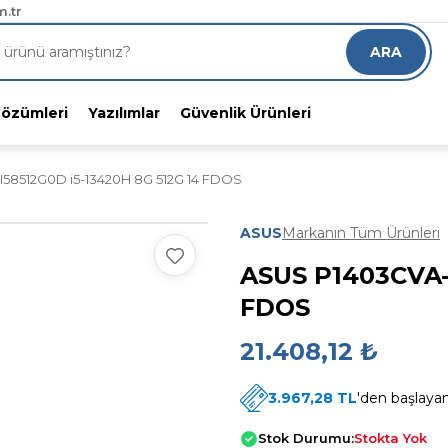
RGO!
.tr
8 indirimli alın
ARA
Çözümleri
Yazılımlar
Güvenlik Ürünleri
58512G0D i5-13420H 8G 512G 14 FDOS
ASUS
Markanın Tüm Ürünleri
ASUS P1403CVA-
FDOS
21.408,12 ₺
3.967,28 TL
'den başlayan 
Stok Durumu:
Stokta Yok