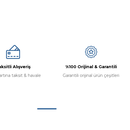
ksitli Alışveriş
%100 Orijinal & Garantili
artına taksit & havale
Garantili orijinal ürün çeşitleri
Alışveriş
Mesafeli Satış Sözleşmesi