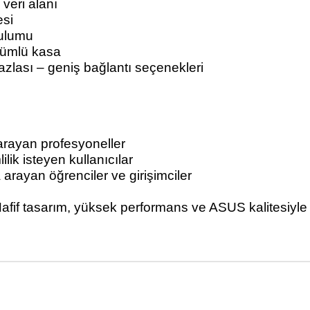
 veri alanı
esi
rulumu
ümlü kasa
azlası
– geni
ş bağlantı se
çenekleri
arayan profesyoneller
ilik isteyen kullan
ıcılar
da arayan
ö
ğrenciler ve girişimciler
if tasarım, yüksek performans ve ASUS kalitesiyle i
nularda yetersiz gördüğünüz noktaları öneri formunu kullanarak tarafımız