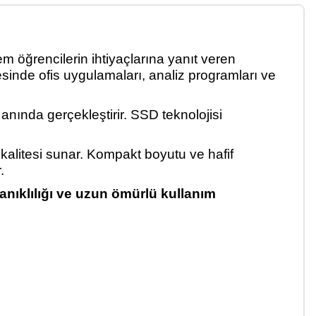
hem
ö
ğrencilerin ihtiya
çlar
ına yanıt veren
sinde ofis uygulamalar
ı, analiz programları ve
ni anında ger
çekle
ştirir. SSD teknolojisi
kalitesi sunar. Kompakt boyutu ve hafif
.
anıklılığı ve uzun
ömürlü kullan
ım