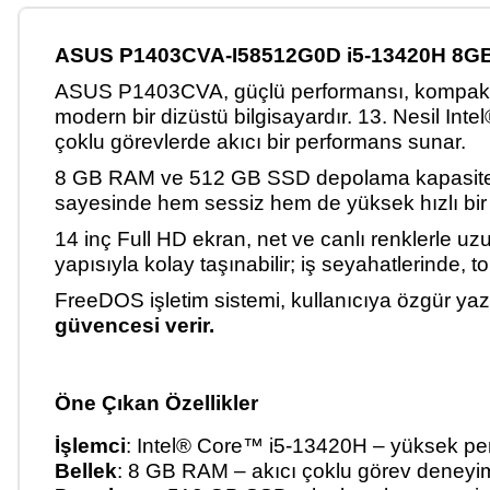
ASUS P1403CVA-I58512G0D i5-13420H 8G
ASUS P1403CVA, g
üçlü performans
ı, kompak
modern bir diz
üstü bilgisayard
ır. 13. Nesil Intel
çoklu görevlerde ak
ıcı bir performans sunar.
8 GB RAM ve 512 GB SSD depolama kapasites
sayesinde hem sessiz hem de y
üksek h
ızlı bi
14 in
ç Full HD ekran, net ve canl
ı renklerle uz
yap
ısıyla kolay taşınabilir; iş seyahatlerinde,
FreeDOS işletim sistemi, kullanıcıya
özgür yaz
g
üvencesi verir.
Öne Ç
ıkan
Özellikler
İşlemci
: Intel
® Core™ i5-13420H
– y
üksek pe
Bellek
: 8 GB RAM
– ak
ıcı
çoklu görev deneyi