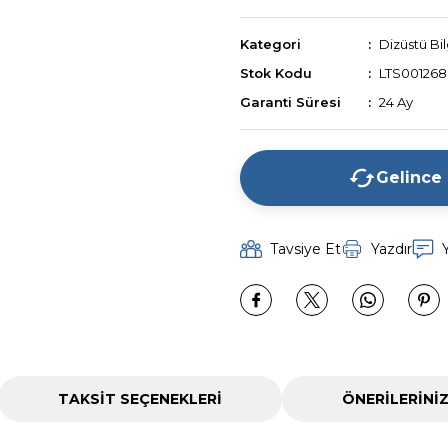
Kategori
Dizüstü Bi
Stok Kodu
LTS001268
Garanti Süresi
24 Ay
Gelince
Tavsiye Et
Yazdır
TAKSIT SEÇENEKLERI
ÖNERILERINI