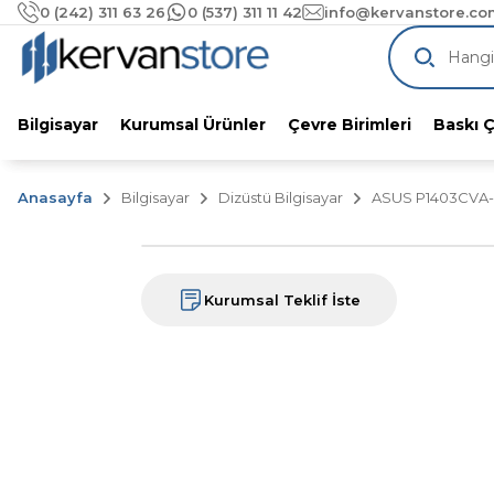
1000 TL üzeri alımlarınıza
ÜCRETSİZ KA
0 (242) 311 63 26
0 (537) 311 11 42
info@kervanstore.com
Pazaryeri Komisyonlarını Unutun!
KervanStore'dan %
Bilgisayar
Kurumsal Ürünler
Çevre Birimleri
Baskı 
Anasayfa
Bilgisayar
Dizüstü Bilgisayar
ASUS P1403CVA-I
Kurumsal Teklif İste