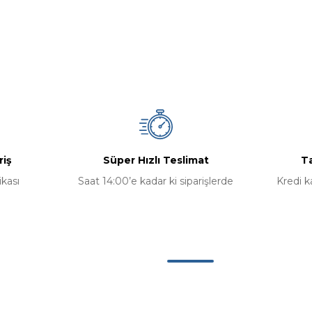
Bu ürüne ilk yorumu siz yapın!
Yorum Yaz
riş
Süper Hızlı Teslimat
Ta
ikası
Saat 14:00’e kadar ki siparişlerde
Kredi k
Gönder
Kategoriler
Bilgisayar