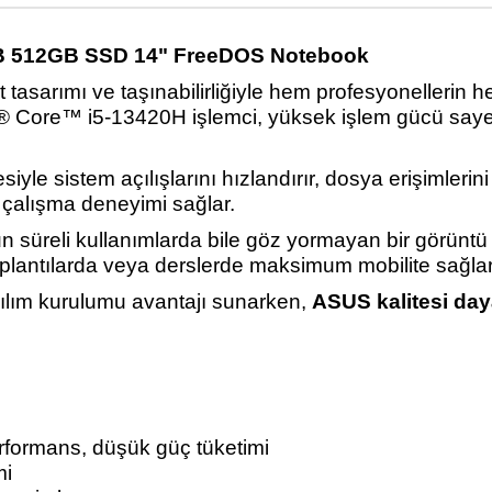
B 512GB SSD 14"
FreeDOS
Notebook
t tasarımı ve taşınabilirliğiyle hem profesyonellerin 
® Core™ i5-13420H i
şlemci, y
üksek i
şlem g
ücü saye
iyle sistem a
ç
ılışlarını hızlandırır, dosya erişimleri
r
çal
ışma deneyimi sağlar.
un s
üreli kullan
ımlarda bile g
öz yormayan bir görüntü 
 toplantılarda veya derslerde maksimum mobilite sağlar
ılım kurulumu avantajı sunarken,
ASUS kalitesi day
rformans, dü
ş
ük güç tüketimi
mi