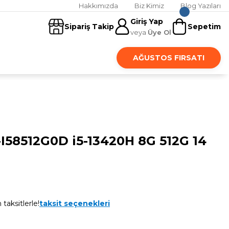
Hakkımızda
Biz Kimiz
Blog Yazıları
Giriş Yap
Sipariş Takip
Sepetim
veya
Üye Ol
AĞUSTOS FIRSATI
I58512G0D i5-13420H 8G 512G 14
taksitlerle!
taksit seçenekleri