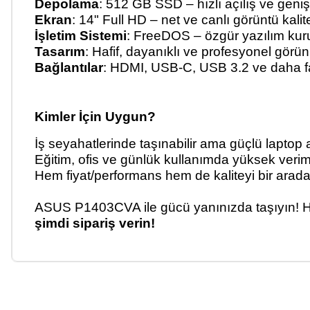
Depolama
: 512 GB SSD
– h
ızlı a
ç
ılış ve geniş
Ekran
: 14" Full HD
– net ve canl
ı g
örüntü kalit
İşletim Sistemi
: FreeDOS
–
özgür yaz
ılım ku
Tasarım
: Hafif, dayanıklı ve profesyonel g
örün
Ba
ğlantılar
: HDMI, USB-C, USB 3.2 ve daha f
Kimler
İ
çin Uygun?
İş seyahatlerinde taşınabilir ama g
üçlü laptop 
E
ğitim, ofis ve g
ünlük kullan
ımda y
üksek veriml
Hem fiyat/performans hem de kaliteyi bir ara
ASUS P1403CVA ile gücü yanınızda taşıyın! Haf
şimdi sipariş verin!
Bu ürünün fiyat bilgisi, resim, ürün açıklamalarında ve diğer ko
Görüş ve önerileriniz için teşekkür ederiz.