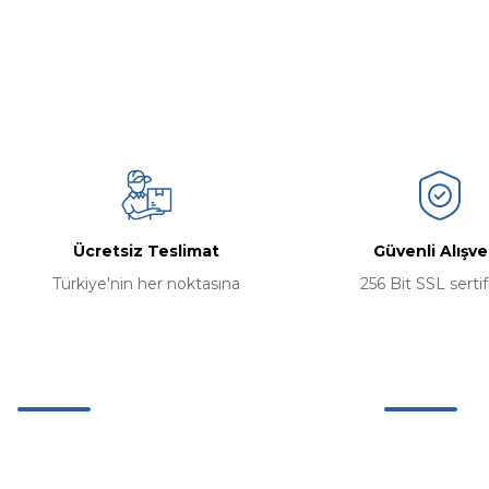
Ürün resmi kalitesiz, bozuk veya görüntülenemiyor.
Ürün açıklamasında eksik bilgiler bulunuyor.
Ürün bilgilerinde hatalar bulunuyor.
Ürün fiyatı diğer sitelerden daha pahalı.
Bu ürüne benzer farklı alternatifler olmalı.
Ücretsiz Teslimat
Güvenli Alışve
Türkiye'nin her noktasına
256 Bit SSL sertif
Müşteri Hizmetleri
Kurumsal
0 (242) 311 63 26
Hakkımızda