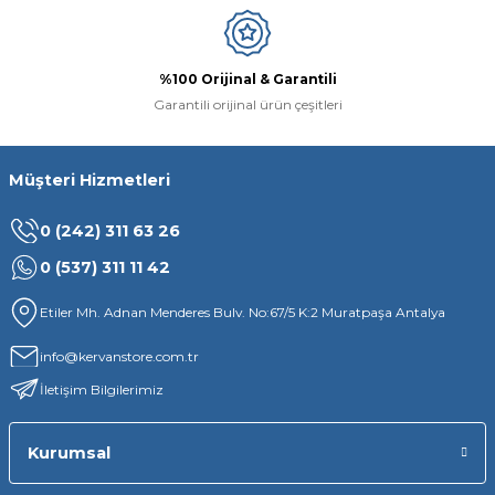
Gönder
%100 Orijinal & Garantili
Garantili orijinal ürün çeşitleri
Müşteri Hizmetleri
0 (242) 311 63 26
0 (537) 311 11 42
Etiler Mh. Adnan Menderes Bulv. No:67/5 K:2 Muratpaşa Antalya
info@kervanstore.com.tr
İletişim Bilgilerimiz
Kurumsal