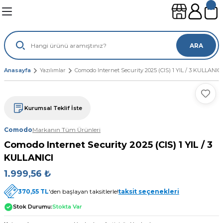
Geri Dön
Geri Dön
Geri Dön
Geri Dön
leri
ünleri
ARA
sayar
lımları
leri
Anasayfa
Yazılımlar
Comodo Internet Security 2025 (CIS) 1 YIL / 3 KULLANICI
gisayar
ouse
mi
suarları
Kurumsal Teklif İste
ayar
sı
ılımları
Comodo
Markanın Tüm Ürünleri
Comodo Internet Security 2025 (CIS) 1 YIL / 3
ı
KULLANICI
1.999,56 ₺
370,55 TL
'den başlayan taksitlerle!
taksit seçenekleri
Stok Durumu:
Stokta Var