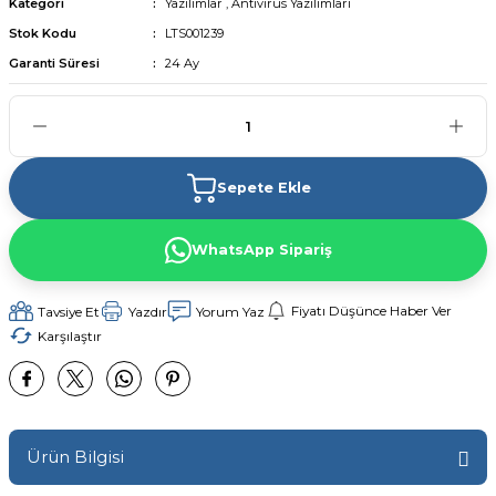
Kategori
Yazılımlar
,
Antivirüs Yazılımları
Stok Kodu
LTS001239
Garanti Süresi
24 Ay
Sepete Ekle
WhatsApp Sipariş
Fiyatı Düşünce Haber Ver
Tavsiye Et
Yazdır
Yorum Yaz
Karşılaştır
Ürün Bilgisi