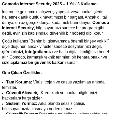
Comodo Internet Security 2025 – 1 Yıl / 3 Kullanıcı
İnternette gezinmek, alışveriş yapmak veya banka işlerini
halletmek artık günlük hayatımızın bir parçası. Ancak dijital
dünya, en az gerçek dünya kadar risk barındırıyor.
Comodo
Internet Security
, bilgisayarınızı sadece bir program gibi
değil, evinizin kapısındaki güvenilir bir nöbetçi gibi korur.
Çoğu kullanıcı "Benim bilgisayarımda önemli bir şey yok ki"
diye düşünür; ancak virüsler sadece dosyalarınızı değil,
şifrelerinizi
,
fotoğraflarınızı
ve hatta dijital kimliğinizi hedef
alır. Comodo, karmaşık teknik terimleri bir kenara bırakır ve
size
aşılamaz bir güvenlik kalkanı
sunar.
Öne Çıkan Özellikler:
Tam Koruma:
Virüs, trojan ve casus yazılımları anında
temizler.
Güvenli Alışveriş:
Kredi kartı ve banka bilgilerinizi
hackerlara karşı gizler.
Sistemi Yormaz:
Arka planda sessiz çalışır,
bilgisayarınızda kasmaya neden olmaz.