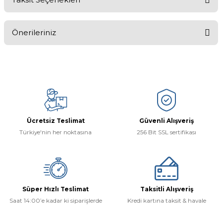
Bu ürüne ilk yorumu siz yapın!
Önerileriniz
Yorum Yaz
Bu ürünün fiyat bilgisi, resim, ürün açıklamalarında ve diğer
konularda yetersiz gördüğünüz noktaları öneri formunu kullanarak
tarafımıza iletebilirsiniz.
Görüş ve önerileriniz için teşekkür ederiz.
Ürün resmi kalitesiz, bozuk veya görüntülenemiyor.
Ücretsiz Teslimat
Güvenli Alışveriş
Ürün açıklamasında eksik bilgiler bulunuyor.
Türkiye'nin her noktasına
256 Bit SSL sertifikası
Ürün bilgilerinde hatalar bulunuyor.
Ürün fiyatı diğer sitelerden daha pahalı.
Bu ürüne benzer farklı alternatifler olmalı.
Süper Hızlı Teslimat
Taksitli Alışveriş
Saat 14:00’e kadar ki siparişlerde
Kredi kartına taksit & havale