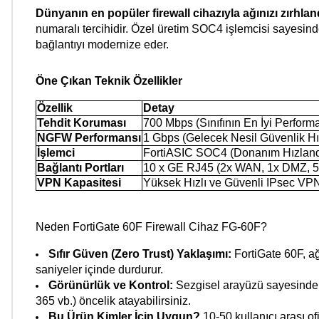
Dünyanın en popüler firewall cihazıyla ağınızı zırhland
numaralı tercihidir. Özel üretim SOC4 işlemcisi sayesin
bağlantıyı modernize eder.
Öne Çıkan Teknik Özellikler
Özellik
Detay
Tehdit Koruması
700 Mbps (Sınıfının En İyi Perform
NGFW Performansı
1 Gbps (Gelecek Nesil Güvenlik Hı
İşlemci
FortiASIC SOC4 (Donanım Hızlandı
Bağlantı Portları
10 x GE RJ45 (2x WAN, 1x DMZ, 5x
VPN Kapasitesi
Yüksek Hızlı ve Güvenli IPsec VP
Neden
FortiGate 60F Firewall Cihaz FG-60F
?
Sıfır Güven (Zero Trust) Yaklaşımı:
FortiGate 60F, ağı
saniyeler içinde durdurur.
Görünürlük ve Kontrol:
Sezgisel arayüzü sayesinde ağ
365 vb.) öncelik atayabilirsiniz.
Bu Ürün Kimler İçin Uygun?
10-50 kullanıcı arası of