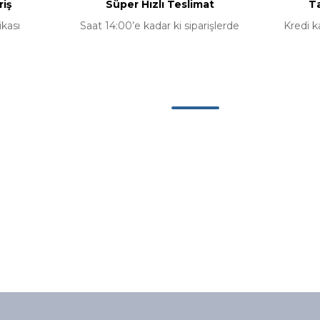
riş
Süper Hızlı Teslimat
Ta
ikası
Saat 14:00’e kadar ki siparişlerde
Kredi k
Gönder
Kategoriler
Bilgisayar
Bilgisayar Bileşenleri
erimiz
Aksesuarlar
u
Yazılım Ürünleri
im Formu
Kurumsal Ürünler
riş
Tüm Kategoriler