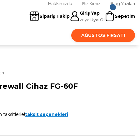
Hakkımızda
Biz Kimiz
Blog Yazıları
Giriş Yap
Sipariş Takip
Sepetim
veya
Üye Ol
AĞUSTOS FIRSATI
ri
irewall Cihaz FG-60F
 taksitlerle!
taksit seçenekleri