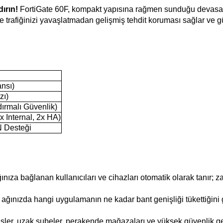
ırın!
FortiGate 60F, kompakt yapısına rağmen sunduğu devasa pe
de trafiğinizi yavaşlatmadan gelişmiş tehdit koruması sağlar ve
ansı)
zı)
rmalı Güvenlik)
 Internal, 2x HA)
N Desteği
nıza bağlanan kullanıcıları ve cihazları otomatik olarak tanır; zarar
ınızda hangi uygulamanın ne kadar bant genişliği tükettiğini gö
isler, uzak şubeler, perakende mağazaları ve yüksek güvenlik gere