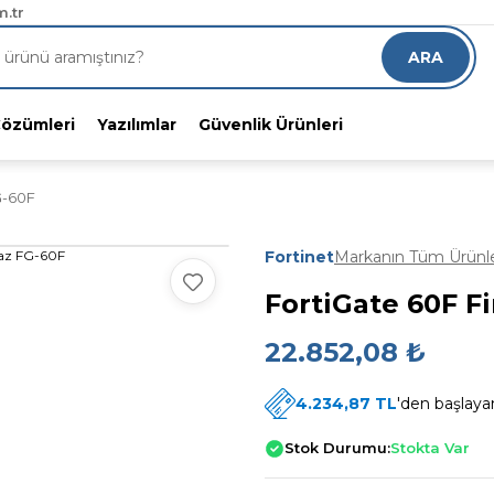
RGO!
.tr
8 indirimli alın
ARA
Çözümleri
Yazılımlar
Güvenlik Ürünleri
G-60F
Fortinet
Markanın Tüm Ürünle
FortiGate 60F F
22.852,08 ₺
4.234,87 TL
'den başlayan
Stok Durumu:
Stokta Var