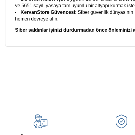
ve 5651 sayılı yasaya tam uyumlu bir altyapı kurmak iste
KervanStore Güvencesi:
Siber güvenlik dünyasının l
hemen devreye alın.
Siber saldırılar işinizi durdurmadan önce önleminizi a
Bu ürünün fiyat bilgisi, resim, ürün açıklamalarında ve diğer ko
Görüş ve önerileriniz için teşekkür ederiz.
Ürün resmi kalitesiz, bozuk veya görüntülenemiyor.
Ürün açıklamasında eksik bilgiler bulunuyor.
Ürün bilgilerinde hatalar bulunuyor.
Ürün fiyatı diğer sitelerden daha pahalı.
Bu ürüne benzer farklı alternatifler olmalı.