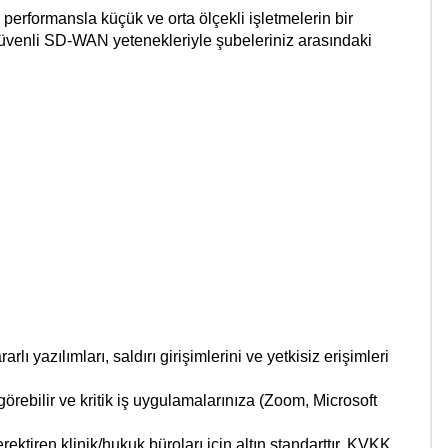
rformansla küçük ve orta ölçekli işletmelerin bir
 güvenli SD-WAN yetenekleriyle şubeleriniz arasındaki
lı yazılımları, saldırı girişimlerini ve yetkisiz erişimleri
rebilir ve kritik iş uygulamalarınıza (Zoom, Microsoft
ktiren klinik/hukuk büroları için altın standarttır. KVKK