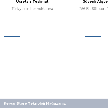
Ücretsiz Teslimat
Güvenli Alışve
Türkiye'nin her noktasına
256 Bit SSL sertif
Müşteri Hizmetleri
Kurumsal
0 (242) 311 63 26
Hakkımızda
Mağazamız
0 (537) 311 11 42
İletişim Bilgil
Etiler Mh. Adnan Menderes Bulv. No:67/5
K:2 Muratpaşa Antalya
İletişim Form
info@kervanstore.com.tr
Havale Bildir
İletişim Bilgilerimiz
Kurumsal Sipa
KervanStore Teknoloji Mağazanız