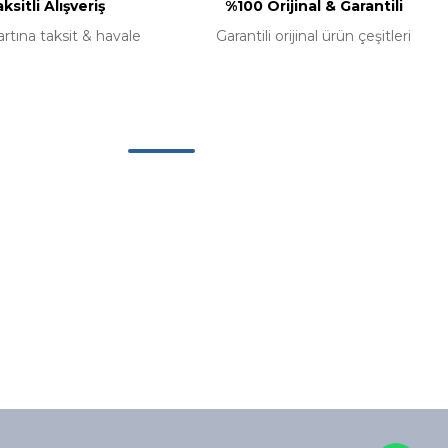
ksitli Alışveriş
%100 Orijinal & Garantili
artına taksit & havale
Garantili orijinal ürün çeşitleri
Alışveriş
Mesafeli Satış Sözleşmesi
Gizlilik ve Güvenlik
İptal ve İade Koşullari
Kişisel Veriler Politikası
İade ve Değişim
Kampanya Koşulları