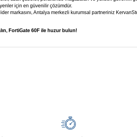
yenler için en güvenilir çözümdür.
ider markasını, Antalya merkezli kurumsal partneriniz KervanStor
lın, FortiGate 60F ile huzur bulun!
nularda yetersiz gördüğünüz noktaları öneri formunu kullanarak tarafımız
Bu ürüne ilk yorumu siz yapın!
Yorum Yaz