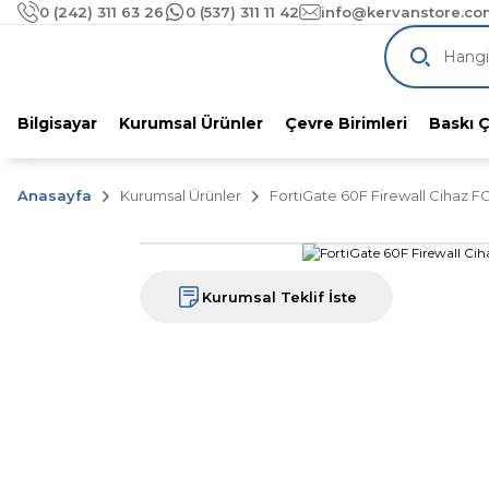
1000 TL üzeri alımlarınıza
ÜCRETSİZ KA
0 (242) 311 63 26
0 (537) 311 11 42
info@kervanstore.com
Pazaryeri Komisyonlarını Unutun!
KervanStore'dan %
Bilgisayar
Kurumsal Ürünler
Çevre Birimleri
Baskı 
Anasayfa
Kurumsal Ürünler
FortiGate 60F Firewall Cihaz F
Kurumsal Teklif İste