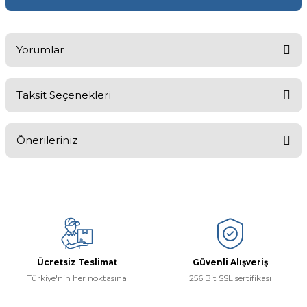
Yorumlar
Taksit Seçenekleri
Bu ürüne ilk yorumu siz yapın!
Önerileriniz
Yorum Yaz
Bu ürünün fiyat bilgisi, resim, ürün açıklamalarında ve diğer
konularda yetersiz gördüğünüz noktaları öneri formunu kullanarak
tarafımıza iletebilirsiniz.
Görüş ve önerileriniz için teşekkür ederiz.
Ürün resmi kalitesiz, bozuk veya görüntülenemiyor.
Ücretsiz Teslimat
Güvenli Alışveriş
Ürün açıklamasında eksik bilgiler bulunuyor.
Türkiye'nin her noktasına
256 Bit SSL sertifikası
Ürün bilgilerinde hatalar bulunuyor.