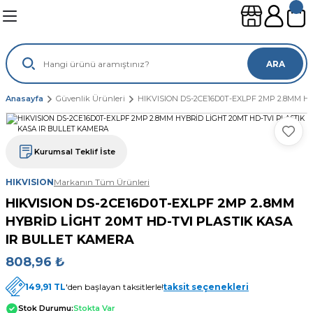
Geri Dön
Geri Dön
Geri Dön
Geri Dön
leri
ünleri
ARA
sayar
lımları
leri
Anasayfa
Güvenlik Ürünleri
HIKVISION DS-2CE16D0T-EXLPF 2MP 2.8MM H
gisayar
ouse
mi
suarları
Kurumsal Teklif İste
ayar
sı
ılımları
HIKVISION
Markanın Tüm Ürünleri
HIKVISION DS-2CE16D0T-EXLPF 2MP 2.8MM
ı
HYBRİD LİGHT 20MT HD-TVI PLASTIK KASA
IR BULLET KAMERA
808,96 ₺
149,91 TL
'den başlayan taksitlerle!
taksit seçenekleri
Stok Durumu:
Stokta Var