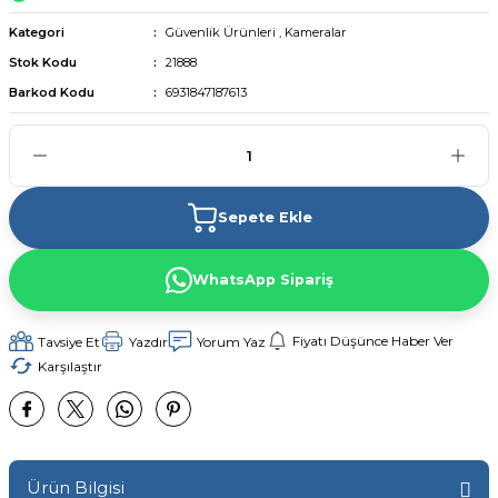
Kategori
Güvenlik Ürünleri
,
Kameralar
Stok Kodu
21888
Barkod Kodu
6931847187613
Sepete Ekle
WhatsApp Sipariş
Fiyatı Düşünce Haber Ver
Tavsiye Et
Yazdır
Yorum Yaz
Karşılaştır
Ürün Bilgisi