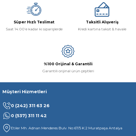
Ürün fiyatı diğer sitelerden daha pahalı.
Bu ürüne benzer farklı alternatifler olmalı.
Süper Hızlı Teslimat
Taksitli Alışveriş
Saat 14:00’e kadar ki siparişlerde
Kredi kartına taksit & havale
Gönder
%100 Orijinal & Garantili
Garantili orijinal ürün çeşitleri
Müşteri Hizmetleri
0 (242) 311 63 26
0 (537) 311 11 42
Etiler Mh. Adnan Menderes Bulv. No:67/5 K:2 Muratpaşa Antalya