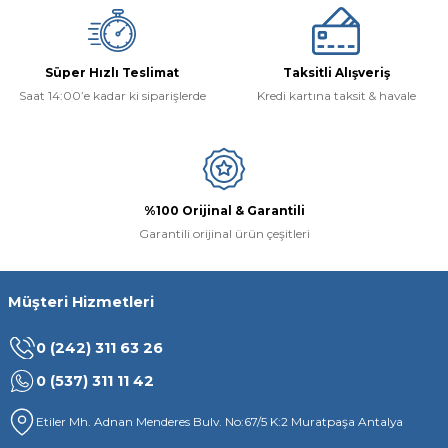
Ürün fiyatı diğer sitelerden daha pahalı.
Bu ürüne benzer farklı alternatifler olmalı.
Süper Hızlı Teslimat
Taksitli Alışveriş
Saat 14:00’e kadar ki siparişlerde
Kredi kartına taksit & havale
Gönder
%100 Orijinal & Garantili
Garantili orijinal ürün çeşitleri
Müşteri Hizmetleri
0 (242) 311 63 26
0 (537) 311 11 42
Etiler Mh. Adnan Menderes Bulv. No:67/5 K:2 Muratpaşa Antalya