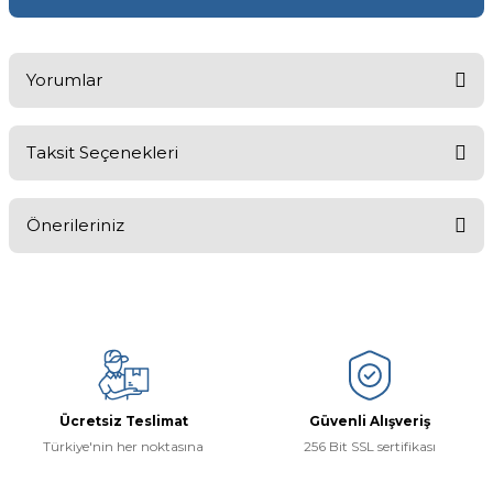
Yorumlar
Taksit Seçenekleri
Bu ürüne ilk yorumu siz yapın!
Önerileriniz
Yorum Yaz
Bu ürünün fiyat bilgisi, resim, ürün açıklamalarında ve diğer
konularda yetersiz gördüğünüz noktaları öneri formunu kullanarak
tarafımıza iletebilirsiniz.
Görüş ve önerileriniz için teşekkür ederiz.
Ürün resmi kalitesiz, bozuk veya görüntülenemiyor.
Ücretsiz Teslimat
Güvenli Alışveriş
Ürün açıklamasında eksik bilgiler bulunuyor.
Türkiye'nin her noktasına
256 Bit SSL sertifikası
Ürün bilgilerinde hatalar bulunuyor.