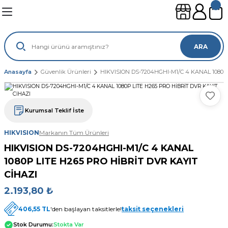
Geri Dön
Geri Dön
Geri Dön
Geri Dön
leri
ünleri
ARA
sayar
lımları
leri
Anasayfa
Güvenlik Ürünleri
HIKVISION DS-7204HGHI-M1/C 4 KANAL 1080P
gisayar
ouse
mi
suarları
Kurumsal Teklif İste
ayar
sı
ılımları
HIKVISION
Markanın Tüm Ürünleri
HIKVISION DS-7204HGHI-M1/C 4 KANAL
ı
1080P LITE H265 PRO HİBRİT DVR KAYIT
CİHAZI
2.193,80 ₺
406,55 TL
'den başlayan taksitlerle!
taksit seçenekleri
Stok Durumu:
Stokta Var