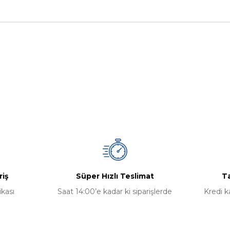
nularda yetersiz gördüğünüz noktaları öneri formunu kullanarak tarafımız
Bu ürüne ilk yorumu siz yapın!
Yorum Yaz
riş
Süper Hızlı Teslimat
Ta
ikası
Saat 14:00’e kadar ki siparişlerde
Kredi k
Gönder