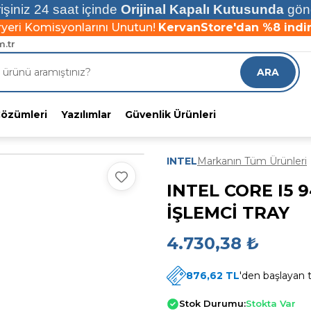
işiniz 24 saat içinde
Orijinal Kapalı Kutusunda
gönd
1000 TL üzeri alımlarınıza
ÜCRETSİZ KARGO!
yeri Komisyonlarını Unutun!
KervanStore'dan %8 indiri
1000 TL üzeri alımlarınıza
ÜCRETSİZ KARGO!
.tr
yeri Komisyonlarını Unutun!
KervanStore'dan %8 indiri
ARA
Çözümleri
Yazılımlar
Güvenlik Ürünleri
INTEL
Markanın Tüm Ürünleri
INTEL CORE I5 9
İŞLEMCİ TRAY
4.730,38 ₺
876,62 TL
'den başlayan t
Stok Durumu:
Stokta Var