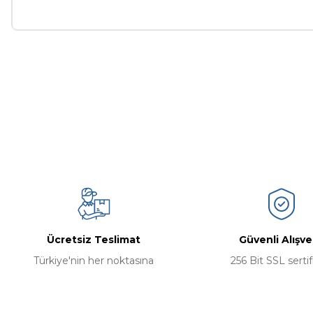
Bu ürünün fiyat bilgisi, resim, ürün açıklamalarında ve diğer ko
Görüş ve önerileriniz için teşekkür ederiz.
Ürün resmi kalitesiz, bozuk veya görüntülenemiyor.
Ürün açıklamasında eksik bilgiler bulunuyor.
Ürün bilgilerinde hatalar bulunuyor.
Ürün fiyatı diğer sitelerden daha pahalı.
Bu ürüne benzer farklı alternatifler olmalı.
Ücretsiz Teslimat
Güvenli Alışve
Türkiye'nin her noktasına
256 Bit SSL sertif