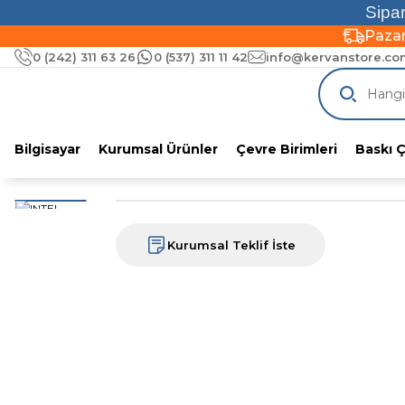
Sipar
Pazar
0 (242) 311 63 26
0 (537) 311 11 42
info@kervanstore.com
Pazar
Bilgisayar
Kurumsal Ürünler
Çevre Birimleri
Baskı 
Kurumsal Teklif İste