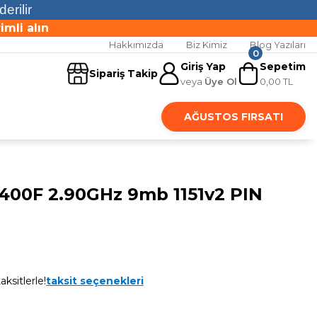
erilir
mli alın
Hakkımızda
Biz Kimiz
Blog Yazıları
0
mli alın
Giriş Yap
Sepetim
Sipariş Takip
veya
Üye Ol
0,00 TL
AĞUSTOS FIRSATI
400F 2.90GHz 9mb 1151v2 PIN
aksitlerle!
taksit seçenekleri