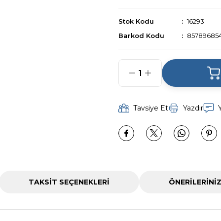
Stok Kodu
16293
Barkod Kodu
85789685
Tavsiye Et
Yazdır
TAKSIT SEÇENEKLERI
ÖNERILERINI