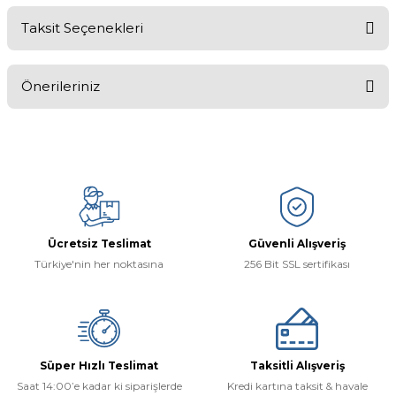
Taksit Seçenekleri
Bu ürüne ilk yorumu siz yapın!
Önerileriniz
Yorum Yaz
Bu ürünün fiyat bilgisi, resim, ürün açıklamalarında ve diğer
konularda yetersiz gördüğünüz noktaları öneri formunu kullanarak
tarafımıza iletebilirsiniz.
Görüş ve önerileriniz için teşekkür ederiz.
Ürün resmi kalitesiz, bozuk veya görüntülenemiyor.
Ücretsiz Teslimat
Güvenli Alışveriş
Ürün açıklamasında eksik bilgiler bulunuyor.
Türkiye'nin her noktasına
256 Bit SSL sertifikası
Ürün bilgilerinde hatalar bulunuyor.
Ürün fiyatı diğer sitelerden daha pahalı.
Bu ürüne benzer farklı alternatifler olmalı.
Süper Hızlı Teslimat
Taksitli Alışveriş
Saat 14:00’e kadar ki siparişlerde
Kredi kartına taksit & havale