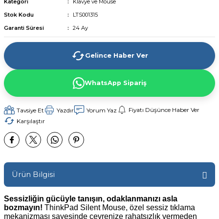
Kategori
Klavye ve Mouse
Stok Kodu
LTS001315
Garanti Süresi
24 Ay
Gelince Haber Ver
WhatsApp Sipariş
Fiyatı Düşünce Haber Ver
Tavsiye Et
Yazdır
Yorum Yaz
Karşılaştır
Ürün Bilgisi
Sessizliğin gücüyle tanışın, odaklanmanızı asla
bozmayın!
ThinkPad Silent Mouse, özel sessiz tıklama
mekanizması sayesinde çevrenize rahatsızlık vermeden