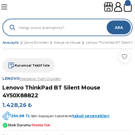
Geri Dön
Geri Dön
Geri Dön
Geri Dön
leri
ünleri
ARA
sayar
lımları
leri
Anasayfa
Çevre Birimleri
Klavye ve Mouse
Lenovo ThinkPad BT Silent M
gisayar
ouse
mi
suarları
Kurumsal Teklif İste
ayar
sı
ılımları
LENOVO
Markanın Tüm Ürünleri
Lenovo ThinkPad BT Silent Mouse
ı
4Y50X88822
1.428,26 ₺
264,68 TL
'den başlayan taksitlerle!
taksit seçenekleri
Stok Durumu:
Stokta Yok