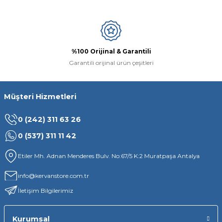
Gönder
%100 Orijinal & Garantili
Garantili orijinal ürün çeşitleri
Müşteri Hizmetleri
0 (242) 311 63 26
0 (537) 311 11 42
Etiler Mh. Adnan Menderes Bulv. No:67/5 K:2 Muratpaşa Antalya
info@kervanstore.com.tr
İletişim Bilgilerimiz
Kurumsal