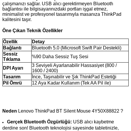
çalışmanızı sağlar. USB alıcı gerektirmeyen Bluetooth
bağlantısı ile bilgisayarınızdaki portları işgal etmez,
minimalist ve profesyonel tasarımıyla masanıza ThinkPad
kalitesini taşır.
Öne Çıkan Teknik Özellikler
Özellik
Detay
Bağlantı
Bluetooth 5.0 (Microsoft Swift Pair Destekli)
Sessiz
%90 Daha Sessiz Tuş Sesi
Tıklama
3 Seviyeli Ayarlanabilir Hassasiyet (800 /
DPI Ayarı
1600 / 2400)
Tasarım
İnce, Taşınabilir ve Şık ThinkPad Estetiği
Pil Ömrü
12 Aya Kadar Kullanım (Tek AA Pil ile)
Neden
Lenovo ThinkPad BT Silent Mouse 4Y50X88822 ?
Gerçek Bluetooth Özgürlüğü:
USB alıcı kaybetme
derdine son! Bluetooth teknolojisi sayesinde tabletinizle,