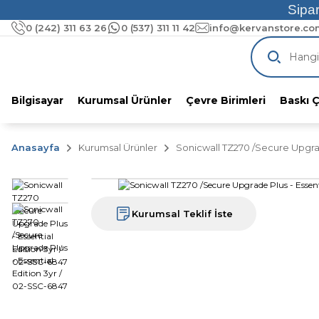
Sipar
1000 TL üzeri alımlarınıza
ÜCRETSİZ KA
0 (242) 311 63 26
0 (537) 311 11 42
info@kervanstore.com
Pazaryeri Komisyonlarını Unutun!
KervanStore'dan %
Bilgisayar
Kurumsal Ürünler
Çevre Birimleri
Baskı 
Anasayfa
Kurumsal Ürünler
Sonicwall TZ270 /Secure Upgrad
Kurumsal Teklif İste