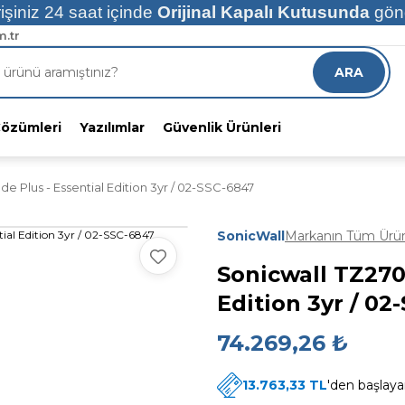
işiniz 24 saat içinde
Orijinal Kapalı Kutusunda
gönd
RGO!
.tr
8 indirimli alın
ARA
Çözümleri
Yazılımlar
Güvenlik Ürünleri
e Plus - Essential Edition 3yr / 02-SSC-6847
SonicWall
Markanın Tüm Ürün
Sonicwall TZ270
Edition 3yr / 02
74.269,26 ₺
13.763,33 TL
'den başlayan