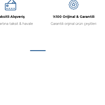
ksitli Alışveriş
%100 Orijinal & Garantili
artına taksit & havale
Garantili orijinal ürün çeşitleri
Alışveriş
Mesafeli Satış Sözleşmesi
Gizlilik ve Güvenlik
İptal ve İade Koşullari
Kişisel Veriler Politikası
İade ve Değişim