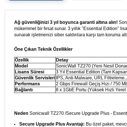
Ağ güvenliğinizi 3 yıl boyunca garanti altına alın!
Soni
mükemmel bir fırsat sunar. 3 yıllık "Essential Edition" lis
sunarak işletmenizi siber saldırılara karşı tam koruma altı
Öne Çıkan Teknik Özellikler
Özellik
Detay
Model
SonicWall TZ270 (Yeni Nesil Dona
Lisans Süresi
3 Yıl Essential Edition (Tam Kapsa
Güvenlik Servisleri
IPS, Anti-Malware, URL Filtreleme,
Performans
2 Gbps Firewall Geçiş Hızı / 750 M
Bağlantı
8 x 1GbE Portu (Yüksek Hızlı Yerel
Neden
Sonicwall TZ270 /Secure Upgrade Plus - Essenti
Secure Upgrade Plus Avantajı:
Bu özel paket, mevcu