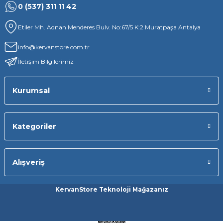
0 (537) 311 11 42
Etiler Mh. Adnan Menderes Bulv. No:67/5 K:2 Muratpaşa Antalya
info@kervanstore.com.tr
İletişim Bilgilerimiz
Kurumsal
Kategoriler
Alışveriş
KervanStore Teknoloji Mağazanız