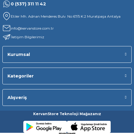
0 (537) 311 11 42
Etiler Mh. Adnan Menderes Bulv. No:67/5 K:2 Muratpaşa Antalya
info@kervanstore.com.tr
İletişim Bilgilerimiz
Kurumsal
Kategoriler
Alışveriş
KervanStore Teknoloji Mağazanız