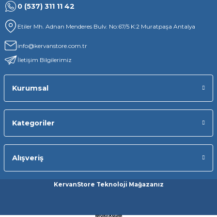
0 (537) 311 11 42
Etiler Mh. Adnan Menderes Bulv. No:67/5 K:2 Muratpaşa Antalya
info@kervanstore.com.tr
İletişim Bilgilerimiz
Kurumsal
Kategoriler
Alışveriş
KervanStore Teknoloji Mağazanız