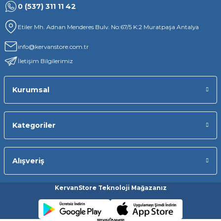
0 (537) 311 11 42
Etiler Mh. Adnan Menderes Bulv. No:67/5 K:2 Muratpaşa Antalya
info@kervanstore.com.tr
İletişim Bilgilerimiz
Kurumsal
Kategoriler
Alışveriş
KervanStore Teknoloji Mağazanız