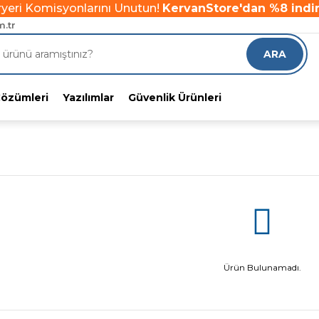
yeri Komisyonlarını Unutun!
KervanStore'dan %8 indiri
1000 TL üzeri alımlarınıza
ÜCRETSİZ KARGO!
.tr
yeri Komisyonlarını Unutun!
KervanStore'dan %8 indiri
ARA
Çözümleri
Yazılımlar
Güvenlik Ürünleri
Ürün Bulunamadı.