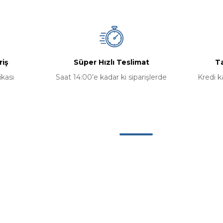
riş
Süper Hızlı Teslimat
Ta
ikası
Saat 14:00’e kadar ki siparişlerde
Kredi k
Kategoriler
Bilgisayar
Bilgisayar Bileşenleri
erimiz
Aksesuarlar
u
Yazılım Ürünleri