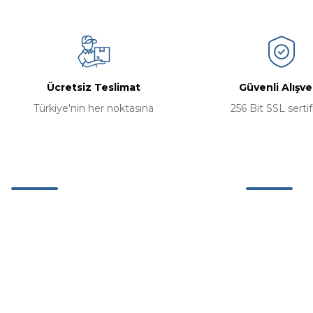
Ücretsiz Teslimat
Güvenli Alışve
Türkiye'nin her noktasına
256 Bit SSL sertif
Müşteri Hizmetleri
Kurumsal
0 (242) 311 63 26
Hakkımızda
Mağazamız
0 (537) 311 11 42
İletişim Bilgil
Etiler Mh. Adnan Menderes Bulv. No:67/5
K:2 Muratpaşa Antalya
İletişim Form