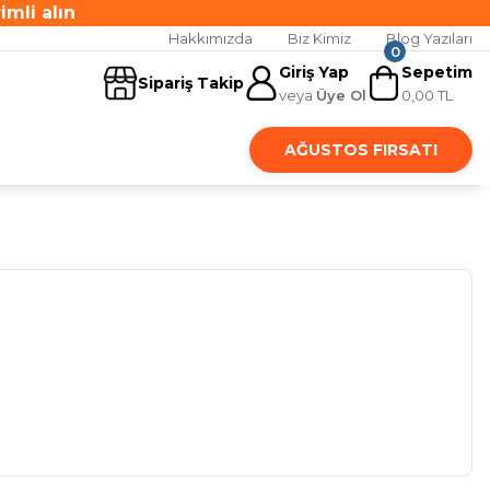
mli alın
Hakkımızda
Biz Kimiz
Blog Yazıları
0
mli alın
Giriş Yap
Sepetim
Sipariş Takip
veya
Üye Ol
0,00 TL
AĞUSTOS FIRSATI