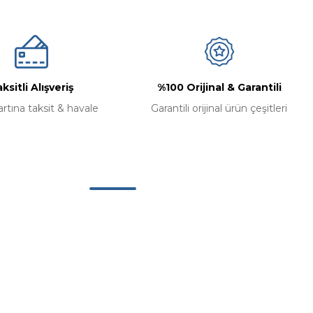
ksitli Alışveriş
%100 Orijinal & Garantili
artına taksit & havale
Garantili orijinal ürün çeşitleri
Alışveriş
Mesafeli Satış Sözleşmesi
Gizlilik ve Güvenlik
İptal ve İade Koşullari
Kişisel Veriler Politikası