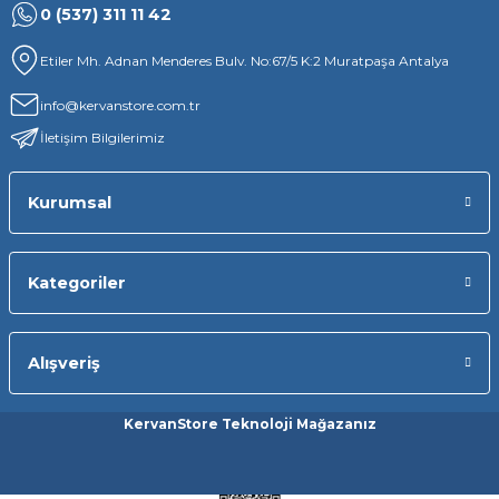
0 (537) 311 11 42
Etiler Mh. Adnan Menderes Bulv. No:67/5 K:2 Muratpaşa Antalya
info@kervanstore.com.tr
İletişim Bilgilerimiz
Kurumsal
Kategoriler
Alışveriş
KervanStore Teknoloji Mağazanız