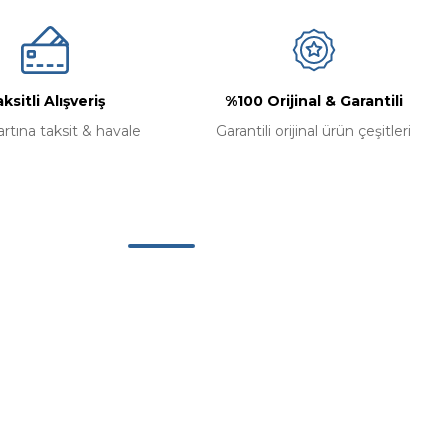
ksitli Alışveriş
%100 Orijinal & Garantili
artına taksit & havale
Garantili orijinal ürün çeşitleri
Alışveriş
Mesafeli Satış Sözleşmesi
Gizlilik ve Güvenlik
İptal ve İade Koşullari
Kişisel Veriler Politikası