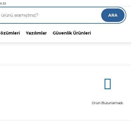
RGO!
.tr
8 indirimli alın
ARA
Çözümleri
Yazılımlar
Güvenlik Ürünleri
Ürün Bulunamadı.