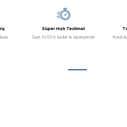
riş
Süper Hızlı Teslimat
Ta
ikası
Saat 14:00’e kadar ki siparişlerde
Kredi k
Kategoriler
Bilgisayar
Bilgisayar Bileşenleri
erimiz
Aksesuarlar
u
Yazılım Ürünleri