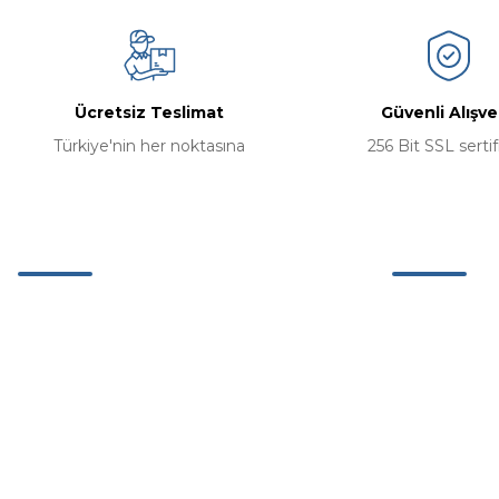
Ücretsiz Teslimat
Güvenli Alışve
Türkiye'nin her noktasına
256 Bit SSL sertif
Müşteri Hizmetleri
Kurumsal
0 (242) 311 63 26
Hakkımızda
Mağazamız
0 (537) 311 11 42
İletişim Bilgil
Etiler Mh. Adnan Menderes Bulv. No:67/5
K:2 Muratpaşa Antalya
İletişim Form
info@kervanstore.com.tr