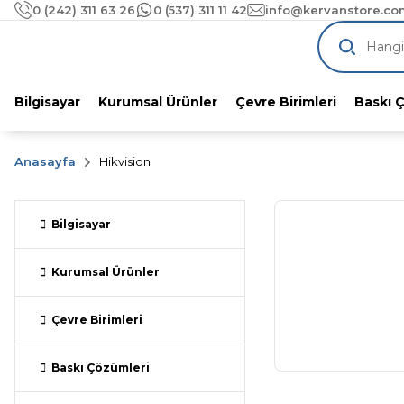
1000 TL üzeri alımlarınıza
ÜCRETSİZ KA
0 (242) 311 63 26
0 (537) 311 11 42
info@kervanstore.com
Pazaryeri Komisyonlarını Unutun!
KervanStore'dan %
Bilgisayar
Kurumsal Ürünler
Çevre Birimleri
Baskı 
Anasayfa
Hikvision
Bilgisayar
Kurumsal Ürünler
Çevre Birimleri
Baskı Çözümleri