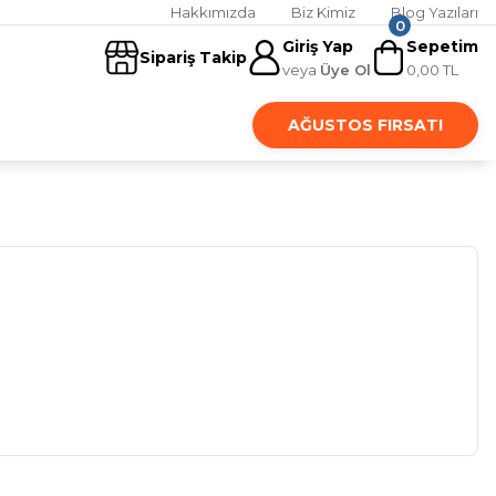
Hakkımızda
Biz Kimiz
Blog Yazıları
0
Giriş Yap
Sepetim
Sipariş Takip
veya
Üye Ol
0,00 TL
AĞUSTOS FIRSATI