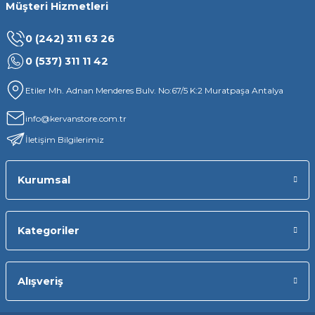
Müşteri Hizmetleri
0 (242) 311 63 26
0 (537) 311 11 42
Etiler Mh. Adnan Menderes Bulv. No:67/5 K:2 Muratpaşa Antalya
info@kervanstore.com.tr
İletişim Bilgilerimiz
Kurumsal
Kategoriler
Alışveriş