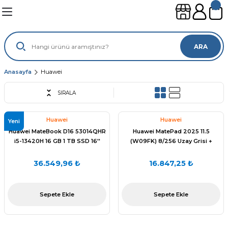
Geri Dön
Geri Dön
Geri Dön
Geri Dön
leri
ünleri
ARA
sayar
lımları
leri
Anasayfa
Huawei
SIRALA
gisayar
ouse
mi
suarları
Huawei
Huawei
ayar
sı
ılımları
Yeni
Huawei MateBook D16 53014QHR
Huawei MatePad 2025 11.5
i5-13420H 16 GB 1 TB SSD 16''
(W09FK) 8/256 Uzay Grisi +
ı
FDos Dizüstü Bilgisayar
Klavye
36.549,96 ₺
16.847,25 ₺
Sepete Ekle
Sepete Ekle