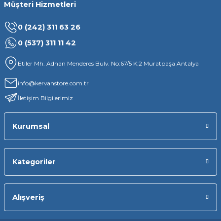
Müşteri Hizmetleri
0 (242) 311 63 26
0 (537) 311 11 42
Etiler Mh. Adnan Menderes Bulv. No:67/5 K:2 Muratpaşa Antalya
info@kervanstore.com.tr
İletişim Bilgilerimiz
Kurumsal
Kategoriler
Alışveriş