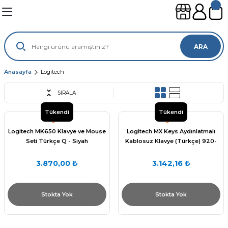
Geri Dön
Geri Dön
Geri Dön
Geri Dön
leri
ünleri
ARA
sayar
lımları
leri
Anasayfa
Logitech
SIRALA
gisayar
ouse
mi
suarları
Tükendi
Tükendi
Logitech
Logitech
ayar
sı
ılımları
Logitech MK650 Klavye ve Mouse
Logitech MX Keys Aydınlatmalı
Seti Türkçe Q - Siyah
Kablosuz Klavye (Türkçe) 920-
ı
010087
3.870,00 ₺
3.142,16 ₺
Stokta Yok
Stokta Yok