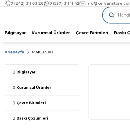
1000 TL üzeri alımlarınıza
ÜCRETSİZ KA
0 (242) 311 63 26
0 (537) 311 11 42
info@kervanstore.com
Pazaryeri Komisyonlarını Unutun!
KervanStore'dan %
Bilgisayar
Kurumsal Ürünler
Çevre Birimleri
Baskı 
Anasayfa
MAKELSAN
Bilgisayar
Kurumsal Ürünler
Çevre Birimleri
Baskı Çözümleri