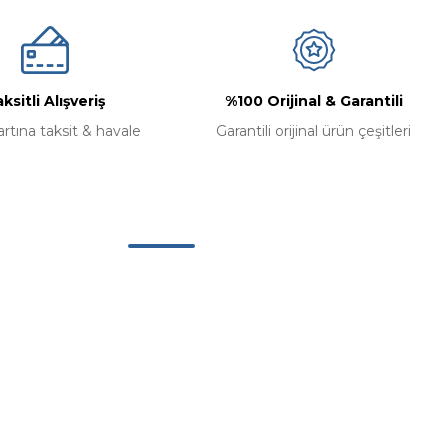
ksitli Alışveriş
%100 Orijinal & Garantili
artına taksit & havale
Garantili orijinal ürün çeşitleri
Alışveriş
Mesafeli Satış Sözleşmesi
Gizlilik ve Güvenlik
İptal ve İade Koşullari
Kişisel Veriler Politikası