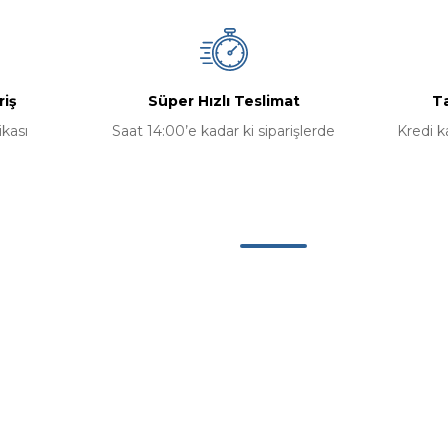
riş
Süper Hızlı Teslimat
Ta
ikası
Saat 14:00’e kadar ki siparişlerde
Kredi k
Kategoriler
Bilgisayar
Bilgisayar Bileşenleri
erimiz
Aksesuarlar
u
Yazılım Ürünleri