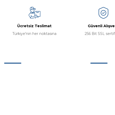
Ücretsiz Teslimat
Güvenli Alışve
Türkiye'nin her noktasına
256 Bit SSL sertif
Müşteri Hizmetleri
Kurumsal
0 (242) 311 63 26
Hakkımızda
Mağazamız
0 (537) 311 11 42
İletişim Bilgil
Etiler Mh. Adnan Menderes Bulv. No:67/5
K:2 Muratpaşa Antalya
İletişim Form
info@kervanstore.com.tr