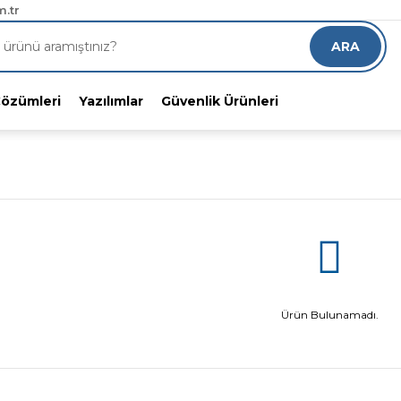
RGO!
.tr
8 indirimli alın
ARA
Çözümleri
Yazılımlar
Güvenlik Ürünleri
Ürün Bulunamadı.