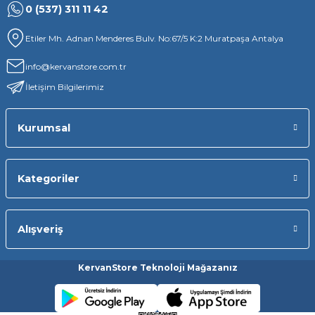
0 (537) 311 11 42
Etiler Mh. Adnan Menderes Bulv. No:67/5 K:2 Muratpaşa Antalya
info@kervanstore.com.tr
İletişim Bilgilerimiz
Kurumsal
Kategoriler
Alışveriş
KervanStore Teknoloji Mağazanız