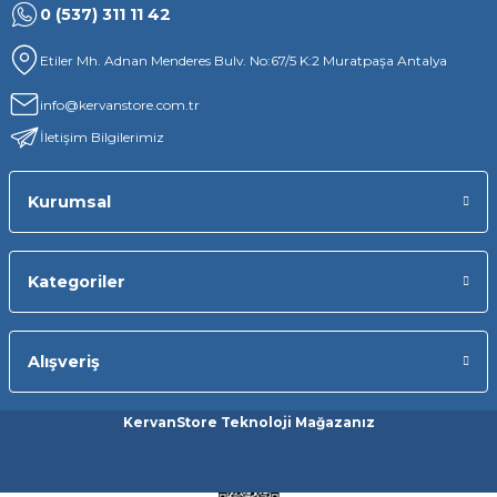
0 (537) 311 11 42
Etiler Mh. Adnan Menderes Bulv. No:67/5 K:2 Muratpaşa Antalya
info@kervanstore.com.tr
İletişim Bilgilerimiz
Kurumsal
Kategoriler
Alışveriş
KervanStore Teknoloji Mağazanız