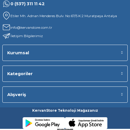
0 (537) 311 11 42
Etiler Mh. Adnan Menderes Bulv. No:67/5 K:2 Muratpaşa Antalya
info@kervanstore.com.tr
İletişim Bilgilerimiz
Kurumsal
Kategoriler
Alışveriş
KervanStore Teknoloji Mağazanız