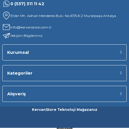
0 (537) 311 11 42
Etiler Mh. Adnan Menderes Bulv. No:67/5 K:2 Muratpaşa Antalya
info@kervanstore.com.tr
İletişim Bilgilerimiz
Kurumsal
Kategoriler
Alışveriş
KervanStore Teknoloji Mağazanız