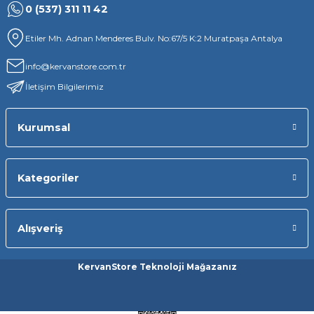
0 (537) 311 11 42
Etiler Mh. Adnan Menderes Bulv. No:67/5 K:2 Muratpaşa Antalya
info@kervanstore.com.tr
İletişim Bilgilerimiz
Kurumsal
Kategoriler
Alışveriş
KervanStore Teknoloji Mağazanız