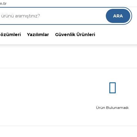
RGO!
.tr
8 indirimli alın
ARA
Çözümleri
Yazılımlar
Güvenlik Ürünleri
Ürün Bulunamadı.