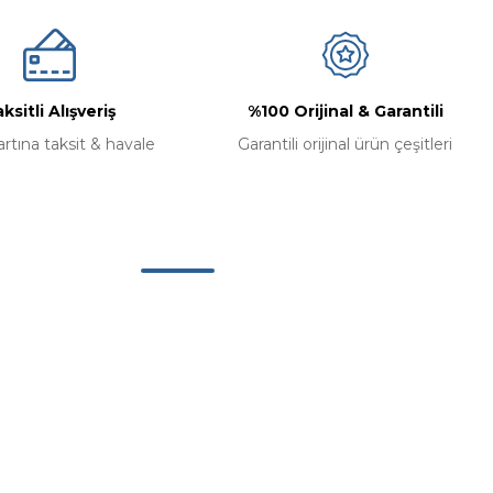
ksitli Alışveriş
%100 Orijinal & Garantili
artına taksit & havale
Garantili orijinal ürün çeşitleri
Alışveriş
Mesafeli Satış Sözleşmesi
Gizlilik ve Güvenlik
İptal ve İade Koşullari
Kişisel Veriler Politikası