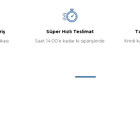
riş
Süper Hızlı Teslimat
Ta
ikası
Saat 14:00’e kadar ki siparişlerde
Kredi k
Kategoriler
Bilgisayar
Bilgisayar Bileşenleri
erimiz
Aksesuarlar
u
Yazılım Ürünleri