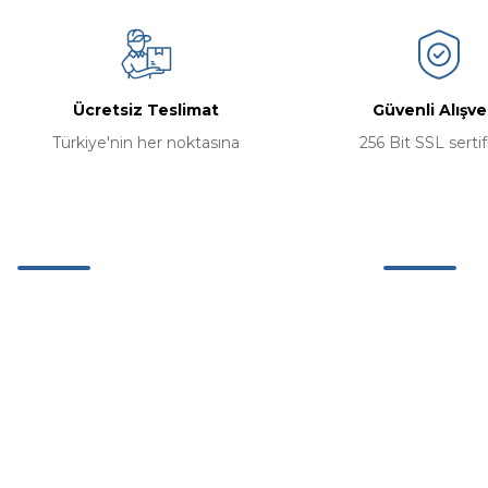
Ücretsiz Teslimat
Güvenli Alışve
Türkiye'nin her noktasına
256 Bit SSL sertif
Müşteri Hizmetleri
Kurumsal
0 (242) 311 63 26
Hakkımızda
Mağazamız
0 (537) 311 11 42
İletişim Bilgil
Etiler Mh. Adnan Menderes Bulv. No:67/5
K:2 Muratpaşa Antalya
İletişim Form
info@kervanstore.com.tr