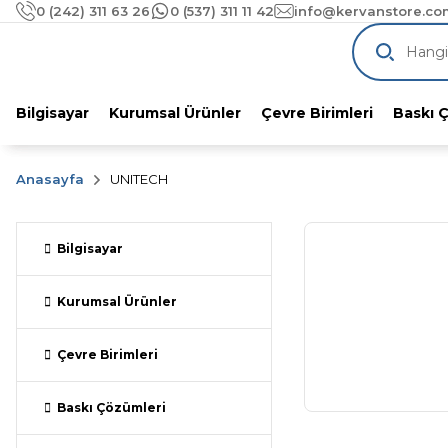
1000 TL üzeri alımlarınıza
ÜCRETSİZ KA
0 (242) 311 63 26
0 (537) 311 11 42
info@kervanstore.com
Pazaryeri Komisyonlarını Unutun!
KervanStore'dan %
Bilgisayar
Kurumsal Ürünler
Çevre Birimleri
Baskı 
Anasayfa
UNITECH
Bilgisayar
Kurumsal Ürünler
Çevre Birimleri
Baskı Çözümleri